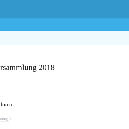
ersammlung 2018
erloren
mlung