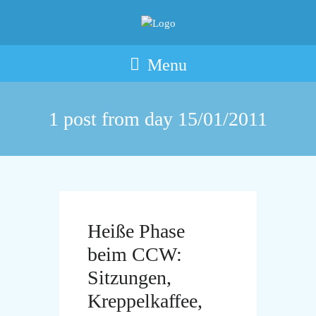
Menu
1 post from day
15/01/2011
Heiße Phase
beim CCW:
Sitzungen,
Kreppelkaffee,