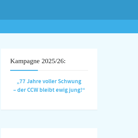
Kampagne 2025/26:
„77 Jahre voller Schwung
– der CCW bleibt ewig jung!“