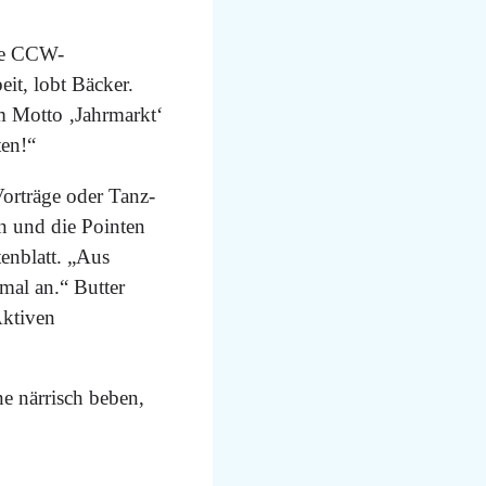
Die CCW-
it, lobt Bäcker.
em Motto ‚Jahrmarkt‘
ten!“
Vorträge oder Tanz-
en und die Pointen
enblatt. „Aus
mal an.“ Butter
Aktiven
e närrisch beben,