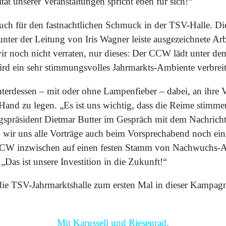
ität unserer Veranstaltungen spricht eben für sich!“
auch für den fastnachtlichen Schmuck in der TSV-Halle. 
ter der Leitung von Iris Wagner leiste ausgezeichnete Arbe
wir noch nicht verraten, nur dieses: Der CCW lädt unter d
wird ein sehr stimmungsvolles Jahrmarkts-Ambiente verbrei
nterdessen – mit oder ohne Lampenfieber – dabei, an ihre 
 Hand zu legen. „Es ist uns wichtig, dass die Reime stimm
ungspräsident Dietmar Butter im Gespräch mit dem Nachricht
wir uns alle Vorträge auch beim Vorsprechabend noch ein
r CCW inzwischen auf einen festen Stamm von Nachwuchs-
„Das ist unsere Investition in die Zukunft!“
die TSV-Jahrmarktshalle zum ersten Mal in dieser Kampagn
Mit Karussell und Riesenrad,