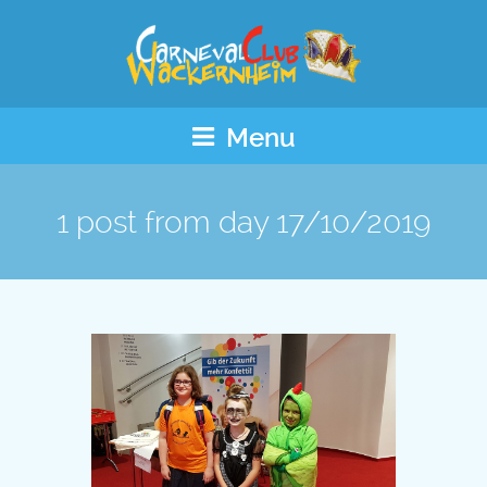
Menu
1 post from day
17/10/2019