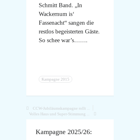
Schmitt Band. „In
Wackernum is‘
Fassenacht“ sangen die
restlos begeisterten Gäste.
So schee war’s…….
Kampagne 2015
CCW-Jubiläumskampagne rollt ...
Volles Haus und Super-Stimmung ...
Kampagne 2025/26: