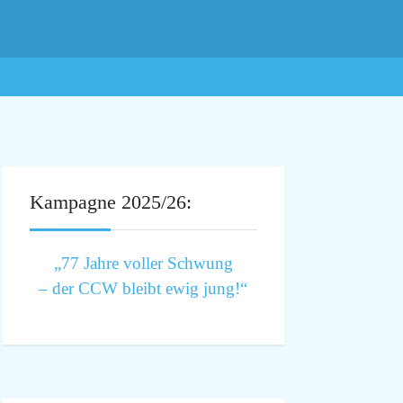
Kampagne 2025/26:
„77 Jahre voller Schwung
– der CCW bleibt ewig jung!“