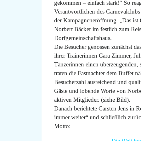
gekommen – einfach stark!“ So reag
Verantwortlichen des Carnevalclu
der Kampagneneröffnung. „Das ist 
Norbert Bäcker im festlich zum Re
Dorfgemeinschaftshaus.
Die Besucher genossen zunächst da
ihrer Trainerinnen Cara Zimmer, Jul
Tänzerinnen einen überzeugenden, s
traten die Fastnachter dem Buffet nä
Besucherzahl ausreichend und quali
Gäste und lobende Worte von Norbe
aktiven Mitglieder. (siehe Bild).
Danach berichtete Carsten Jens in Re
immer weiter“ und schließlich zu
Motto:
„Die Welt ber