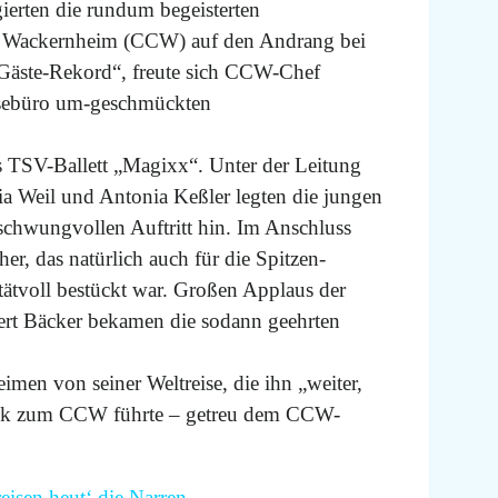
ierten die rundum begeisterten
bs Wackernheim (CCW) auf den Andrang bei
Gäste-Rekord“, freute sich CCW-Chef
isebüro um-geschmückten
s TSV-Ballett „Magixx“. Unter der Leitung
ia Weil und Antonia Keßler legten die jungen
chwungvollen Auftritt hin. Im Anschluss
her, das natürlich auch für die Spitzen-
tätvoll bestückt war. Großen Applaus der
rt Bäcker bekamen die sodann geehrten
imen von seiner Weltreise, die ihn „weiter,
rück zum CCW führte – getreu dem CCW-
eisen heut‘ die Narren,